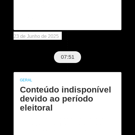
(TRE) oficialize o término das eleições.
COMPARTILHE:
23 de Junho de 2025
07:51
GERAL
Conteúdo indisponível
devido ao período
eleitoral
Em razão da legislação eleitoral, este conteúdo ficará
indisponível até que o Tribunal Regional Eleitoral
(TRE) oficialize o término das eleições.