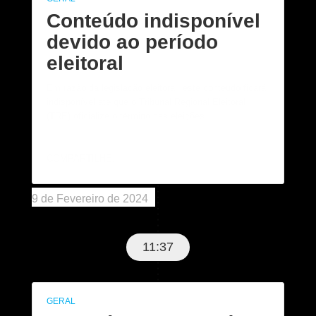
Conteúdo indisponível
devido ao período
eleitoral
Em razão da legislação eleitoral, este conteúdo ficará
indisponível até que o Tribunal Regional Eleitoral
(TRE) oficialize o término das eleições.
COMPARTILHE:
9 de Fevereiro de 2024
11:37
GERAL