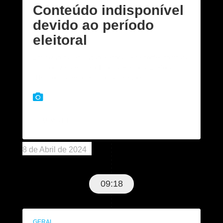
Conteúdo indisponível
devido ao período
eleitoral
Em razão da legislação eleitoral, este conteúdo ficará
indisponível até que o Tribunal Regional Eleitoral
(TRE) oficialize o término das eleições.
COMPARTILHE:
8 de Abril de 2024
09:18
GERAL