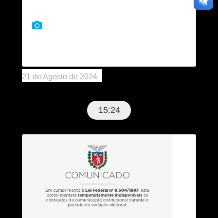
(TRE) oficialize o término das eleições.
COMPARTILHE:
21 de Agosto de 2024
15:24