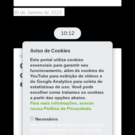
30 de Janeiro de 2023
10:12
Aviso de Cookies
GERAL
Este portal utiliza cookies
Conteúdo indisponível
essenciais para garantir seu
funcionamento, além de cookies do
devido ao período
YouTube para exibição de vídeos e
eleitoral
do Google Analytics para coleta de
estatísticas de uso. Você pode
escolher como tratamos os cookies
Em razão da legislação eleitoral, este conteúdo ficará
a partir das opções abaixo.
indisponível até que o Tribunal Regional Eleitoral
Para mais informações, acesse
(TRE) oficialize o término das eleições.
nossa Política de Privacidade.
Necessários
COMPARTILHE:
Sem esse tipo de cookie, nosso portal não
funciona plenamente. Esses cookies não