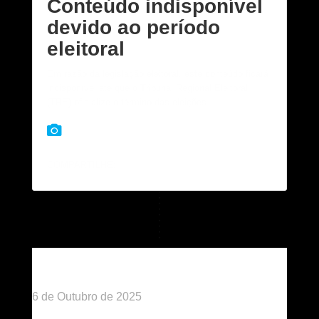
Conteúdo indisponível
devido ao período
eleitoral
Em razão da legislação eleitoral, este conteúdo ficará
indisponível até que o Tribunal Regional Eleitoral
(TRE) oficialize o término das eleições.
COMPARTILHE:
Publicado há 9 meses
6 de Outubro de 2025