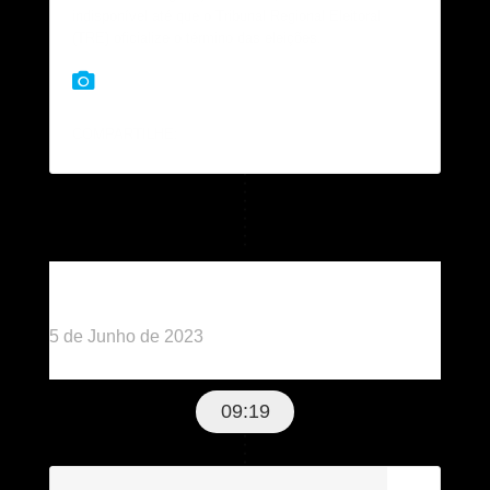
indisponível até que o Tribunal Regional Eleitoral
(TRE) oficialize o término das eleições.
COMPARTILHE:
Publicado há 3 anos
5 de Junho de 2023
09:19