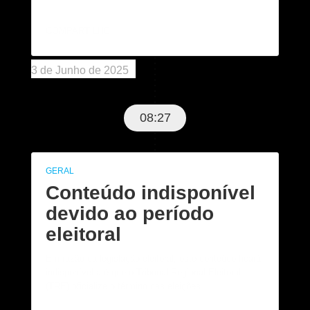
COMPARTILHE:
3 de Junho de 2025
08:27
GERAL
Conteúdo indisponível
devido ao período
eleitoral
Em razão da legislação eleitoral, este conteúdo ficará
indisponível até que o Tribunal Regional Eleitoral
(TRE) oficialize o término das eleições.