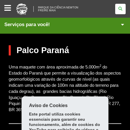
PARQUE
PARQUE DA CIÊNCIA NEWTON
DA
FREIRE MAIA
CIÊNCIA
NEWTON
FREIRE
Serviços para você!
MAIA
Palco Paraná
2
Uma maquete com área aproximada de 5.000m
do
Estado do Paraná que permite a visualização dos aspectos
geomorfológicos através de curvas de nível (as quais
indicam uma variação de 100m na altitude do terreno para
cada degrau), as grandes bacias hidrográficas (Rio
Iguaçu, Rio Paranapanema, Rio Paraná, Rio Tibagi, Rio
Piquiri e Rio Ivai), assim como seu sistema viário (BR 277,
Aviso de Cookies
BR 369, BR 376) e a sede dos 399 municípios.
Este portal utiliza cookies
essenciais para garantir seu
funcionamento, além de cookies do
YouTube para exibição de vídeos e