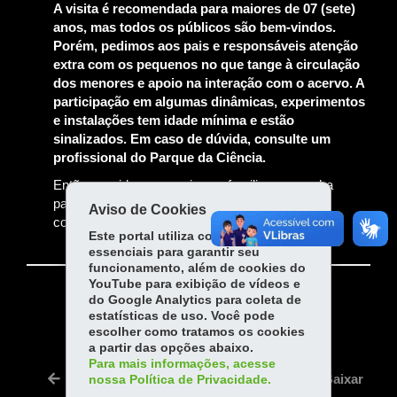
A visita é recomendada para maiores de 07 (sete)
anos, mas todos os públicos são bem-vindos.
Porém, pedimos aos pais e responsáveis atenção
extra com os pequenos no que tange à circulação
dos menores e apoio na interação com o acervo. A
participação em algumas dinâmicas, experimentos
e instalações tem idade mínima e estão
sinalizados. Em caso de dúvida, consulte um
profissional do Parque da Ciência.
Então convide seus amigos e familiares e venha
participar de uma fantástica viagem pelo
Aviso de Cookies
conhecimento!
Este portal utiliza cookies
essenciais para garantir seu
funcionamento, além de cookies do
YouTube para exibição de vídeos e
do Google Analytics para coleta de
COMPARTILHE:
estatísticas de uso. Você pode
Fa
W
escolher como tratamos os cookies
a partir das opções abaixo.
ce
ha
Para mais informações, acesse
Tw
bo
ts
Voltar
Início
Imprimir
Baixar
nossa Política de Privacidade.
itt
ok
Ap